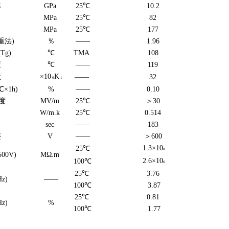
率
GPa
25℃
10.2
MPa
25℃
82
MPa
25℃
177
重法)
％
——
1.96
Tg)
℃
TMA
108
度
℃
——
119
×10
K
数
——
32
-6
-1
×1h)
%
——
0.10
度
MV/m
25℃
＞30
W/m.k
25℃
0.514
sec
——
183
迹
V
——
＞600
1.3×10
25℃
8
00V)
MΩ.m
2.6×10
100℃
6
25℃
3.76
z)
——
100℃
3.87
25℃
0.81
z)
%
100℃
1.77