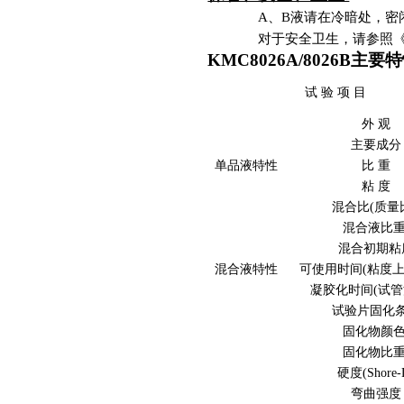
A、B液请在冷暗处，
对于安全卫生，请参照
KMC8026A/8026B主要
试 验 项 目
外 观
主要成分
单品液特性
比 重
粘 度
混合比(质量
混合液比
混合初期粘
混合液特性
可使用时间(粘度上升
凝胶化时间(试管法
试验片固化
固化物颜
固化物比
硬度(Shore-
弯曲强度