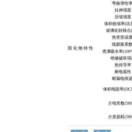
弯曲弹性
拉伸强度
压缩强度
体积收缩率(比
玻璃化转移点(
热变形温
线膨胀系
固 化 物 特 性
煮沸吸水率(100℃
绝缘破坏强
热传导率
耐电弧性
耐漏电痕
体积电阻率(DC5
介电常数(50H
介质损耗(50H