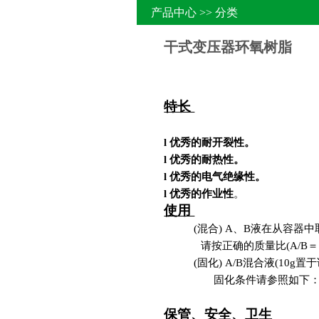
产品中心 >> 分类
干式变压器环氧树脂
特长
l
优秀的耐开裂性。
l
优秀的耐热性。
l
优秀的电气绝缘性。
l
优秀的作业性
。
使用
(混合) A、B液在从容
请按正确的质量比(A/B＝
(固化) A/B混合液(10g
固化条件请参照如下
保管、安全、卫生