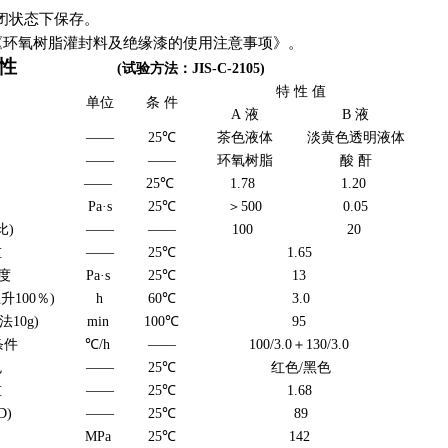
密闭状态下保存。
《环氧树脂灌封料及绝缘漆的使用注意事项》。
特性
(试验方法：JIS-C-2105)
特 性 值
单位
条 件
A 液
B 液
——
25℃
茶色液体
淡黄色透明液体
——
——
环氧树脂
酸 酐
——
25℃
1.78
1.20
Pa·s
25℃
＞500
0.05
比)
——
——
100
20
重
——
25℃
1.65
度
Pa·s
25℃
13
100％)
h
60℃
3.0
10g)
min
100℃
95
条件
℃/h
——
100/3.0＋130/3.0
色
——
25℃
红色/黑色
重
——
25℃
1.68
D)
——
25℃
89
MPa
25℃
142